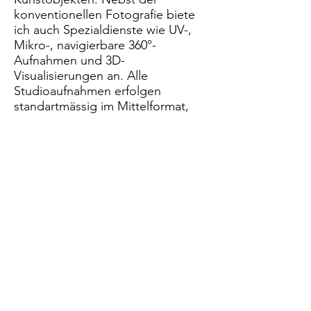
konventionellen Fotografie biete
ich auch Spezialdienste wie UV-,
Mikro-, navigierbare 360°-
Aufnahmen und 3D-
Visualisierungen an. Alle
Studioaufnahmen erfolgen
standartmässig im Mittelformat,
um die bestmögliche Bildqualität
zu erreichen. Ich widme mich auch
leidenschaftlich der
Bildbearbeitung, um auch das
allerbeste aus den Fotos
herausholen zu können.
Ein grosser Teil meiner Zeit widme
ich der Weiterbildung, um stets
auf dem neuesten Stand zu sein.
© 2020 MORITZ HERZOG, alle Rechte