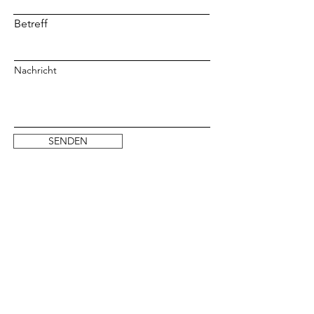
Betreff
Nachricht
SENDEN
Instagram
© 2020 MORITZ HERZOG, alle Rechte
vorbehalten